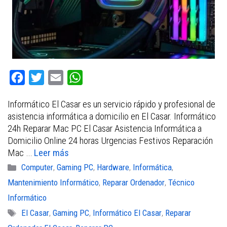
F
T
E
W
a
w
m
h
Informático El Casar es un servicio rápido y profesional de
c
i
a
a
asistencia informática a domicilio en El Casar. Informático
e
t
i
t
24h Reparar Mac PC El Casar Asistencia Informática a
b
t
l
s
Domicilio Online 24 horas Urgencias Festivos Reparación
Mac …
Leer más
o
e
A
Categorías
Computer
,
Gaming PC
,
Hardware
,
Informática
,
o
r
p
Mantenimiento Informático
,
Reparar Ordenador
,
Técnico
k
p
Informático
Etiquetas
El Casar
,
Gaming PC
,
Informático El Casar
,
Reparar