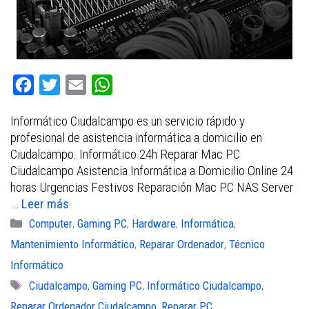
F
T
E
W
a
w
m
h
Informático Ciudalcampo es un servicio rápido y
c
i
a
a
profesional de asistencia informática a domicilio en
e
t
i
t
Ciudalcampo. Informático 24h Reparar Mac PC
b
t
l
s
Ciudalcampo Asistencia Informática a Domicilio Online 24
horas Urgencias Festivos Reparación Mac PC NAS Server
o
e
A
…
Leer más
o
r
p
Categorías
Computer
,
Gaming PC
,
Hardware
,
Informática
,
k
p
Mantenimiento Informático
,
Reparar Ordenador
,
Técnico
Informático
Etiquetas
Ciudalcampo
,
Gaming PC
,
Informático Ciudalcampo
,
Reparar Ordenador Ciudalcampo
,
Reparar PC