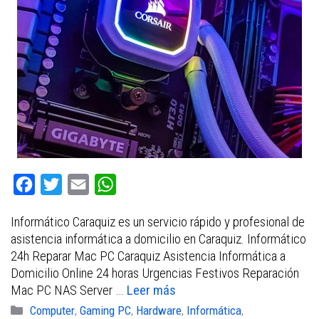
F
T
E
W
a
w
m
h
Informático Caraquiz es un servicio rápido y profesional de
c
i
a
a
asistencia informática a domicilio en Caraquiz. Informático
e
t
i
t
24h Reparar Mac PC Caraquiz Asistencia Informática a
b
t
l
s
Domicilio Online 24 horas Urgencias Festivos Reparación
Mac PC NAS Server …
Leer más
o
e
A
Categorías
Computer
,
Gaming PC
,
Hardware
,
Informática
,
o
r
p