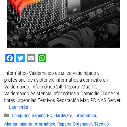
F
T
E
W
a
w
m
h
Informático Valdemanco es un servicio rápido y
c
i
a
a
profesional de asistencia informática a domicilio en
e
t
i
t
Valdemanco. Informático 24h Reparar Mac PC
b
t
l
s
Valdemanco Asistencia Informática a Domicilio Online 24
horas Urgencias Festivos Reparación Mac PC NAS Server
o
e
A
…
Leer más
o
r
p
Categorías
Computer
,
Gaming PC
,
Hardware
,
Informática
,
k
p
Mantenimiento Informático
,
Reparar Ordenador
,
Técnico