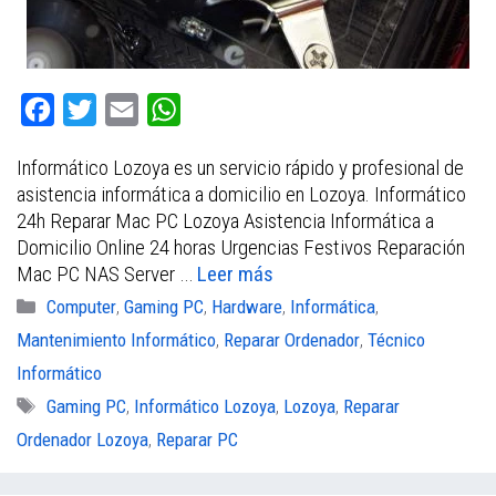
F
T
E
W
a
w
m
h
Informático Lozoya es un servicio rápido y profesional de
c
i
a
a
asistencia informática a domicilio en Lozoya. Informático
e
t
i
t
24h Reparar Mac PC Lozoya Asistencia Informática a
b
t
l
s
Domicilio Online 24 horas Urgencias Festivos Reparación
Mac PC NAS Server …
Leer más
o
e
A
Categorías
Computer
,
Gaming PC
,
Hardware
,
Informática
,
o
r
p
Mantenimiento Informático
,
Reparar Ordenador
,
Técnico
k
p
Informático
Etiquetas
Gaming PC
,
Informático Lozoya
,
Lozoya
,
Reparar
Ordenador Lozoya
,
Reparar PC