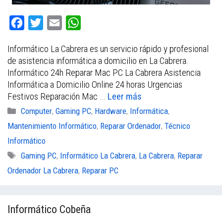
F
T
E
W
a
w
m
h
Informático La Cabrera es un servicio rápido y profesional
c
i
a
a
de asistencia informática a domicilio en La Cabrera.
e
t
i
t
Informático 24h Reparar Mac PC La Cabrera Asistencia
b
t
l
s
Informática a Domicilio Online 24 horas Urgencias
Festivos Reparación Mac …
Leer más
o
e
A
Categorías
Computer
,
Gaming PC
,
Hardware
,
Informática
,
o
r
p
Mantenimiento Informático
,
Reparar Ordenador
,
Técnico
k
p
Informático
Etiquetas
Gaming PC
,
Informático La Cabrera
,
La Cabrera
,
Reparar
Ordenador La Cabrera
,
Reparar PC
Informático Cobeña