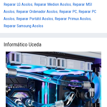
Reparar LG Aoslos
,
Reparar Medion Aoslos
,
Reparar MSI
Aoslos
,
Reparar Ordenador Aoslos
,
Reparar PC
,
Reparar PC
Aoslos
,
Reparar Portátil Aoslos
,
Reparar Primux Aoslos
,
Reparar Samsung Aoslos
Informático Uceda