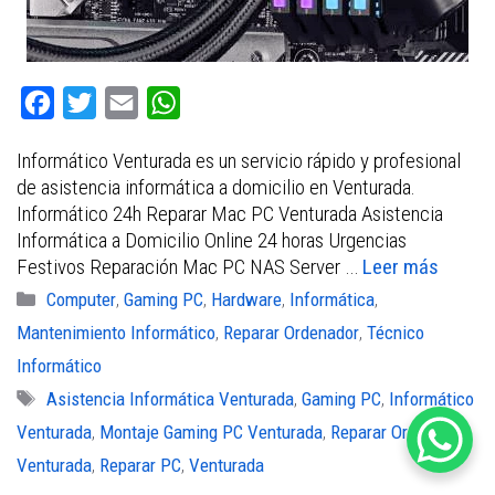
F
T
E
W
a
w
m
h
Informático Venturada es un servicio rápido y profesional
c
i
a
a
de asistencia informática a domicilio en Venturada.
e
t
i
t
Informático 24h Reparar Mac PC Venturada Asistencia
b
t
l
s
Informática a Domicilio Online 24 horas Urgencias
Festivos Reparación Mac PC NAS Server …
Leer más
o
e
A
Categorías
Computer
,
Gaming PC
,
Hardware
,
Informática
,
o
r
p
Mantenimiento Informático
,
Reparar Ordenador
,
Técnico
k
p
Informático
Etiquetas
Asistencia Informática Venturada
,
Gaming PC
,
Informático
Venturada
,
Montaje Gaming PC Venturada
,
Reparar Ordenador
Venturada
,
Reparar PC
,
Venturada