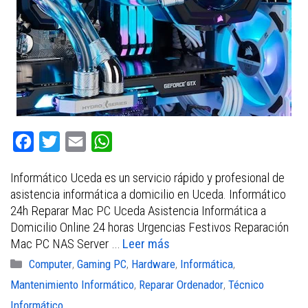
F
T
E
W
a
w
m
h
Informático Uceda es un servicio rápido y profesional de
c
i
a
a
asistencia informática a domicilio en Uceda. Informático
e
t
i
t
24h Reparar Mac PC Uceda Asistencia Informática a
b
t
l
s
Domicilio Online 24 horas Urgencias Festivos Reparación
Mac PC NAS Server …
Leer más
o
e
A
Categorías
Computer
,
Gaming PC
,
Hardware
,
Informática
,
o
r
p
Mantenimiento Informático
,
Reparar Ordenador
,
Técnico
k
p
Informático