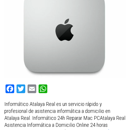
F
T
E
W
a
w
m
h
Informático Atalaya Real es un servicio rápido y
c
i
a
a
profesional de asistencia informática a domicilio en
e
t
i
t
Atalaya Real. Informático 24h Reparar Mac PCAtalaya Real
b
t
l
s
Asistencia Informática a Domicilio Online 24 horas