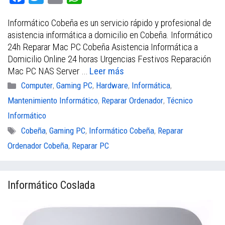
a
w
m
h
Informático Cobeña es un servicio rápido y profesional de
c
i
a
a
asistencia informática a domicilio en Cobeña. Informático
e
t
i
t
24h Reparar Mac PC Cobeña Asistencia Informática a
b
t
l
s
Domicilio Online 24 horas Urgencias Festivos Reparación
Mac PC NAS Server …
Leer más
o
e
A
Categorías
Computer
,
Gaming PC
,
Hardware
,
Informática
,
o
r
p
Mantenimiento Informático
,
Reparar Ordenador
,
Técnico
k
p
Informático
Etiquetas
Cobeña
,
Gaming PC
,
Informático Cobeña
,
Reparar
Ordenador Cobeña
,
Reparar PC
Informático Coslada