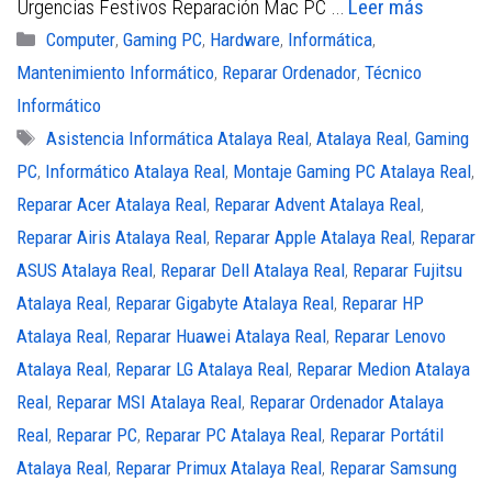
Urgencias Festivos Reparación Mac PC …
Leer más
o
e
A
Categorías
Computer
,
Gaming PC
,
Hardware
,
Informática
,
o
r
p
Mantenimiento Informático
,
Reparar Ordenador
,
Técnico
k
p
Informático
Etiquetas
Asistencia Informática Atalaya Real
,
Atalaya Real
,
Gaming
PC
,
Informático Atalaya Real
,
Montaje Gaming PC Atalaya Real
,
Reparar Acer Atalaya Real
,
Reparar Advent Atalaya Real
,
Reparar Airis Atalaya Real
,
Reparar Apple Atalaya Real
,
Reparar
ASUS Atalaya Real
,
Reparar Dell Atalaya Real
,
Reparar Fujitsu
Atalaya Real
,
Reparar Gigabyte Atalaya Real
,
Reparar HP
Atalaya Real
,
Reparar Huawei Atalaya Real
,
Reparar Lenovo
Atalaya Real
,
Reparar LG Atalaya Real
,
Reparar Medion Atalaya
Real
,
Reparar MSI Atalaya Real
,
Reparar Ordenador Atalaya
Real
,
Reparar PC
,
Reparar PC Atalaya Real
,
Reparar Portátil
Atalaya Real
,
Reparar Primux Atalaya Real
,
Reparar Samsung