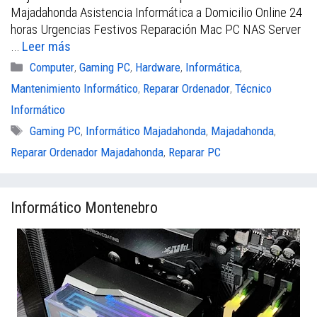
b
t
l
s
Majadahonda Asistencia Informática a Domicilio Online 24
horas Urgencias Festivos Reparación Mac PC NAS Server
o
e
A
…
Leer más
o
r
p
Categorías
Computer
,
Gaming PC
,
Hardware
,
Informática
,
k
p
Mantenimiento Informático
,
Reparar Ordenador
,
Técnico
Informático
Etiquetas
Gaming PC
,
Informático Majadahonda
,
Majadahonda
,
Reparar Ordenador Majadahonda
,
Reparar PC
Informático Montenebro