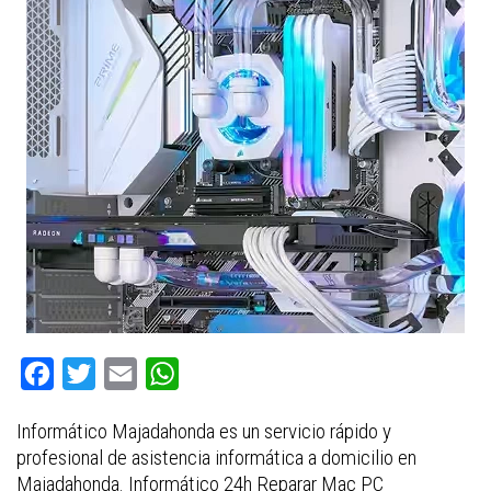
F
T
E
W
a
w
m
h
Informático Majadahonda es un servicio rápido y
c
i
a
a
profesional de asistencia informática a domicilio en
e
t
i
t
Majadahonda. Informático 24h Reparar Mac PC