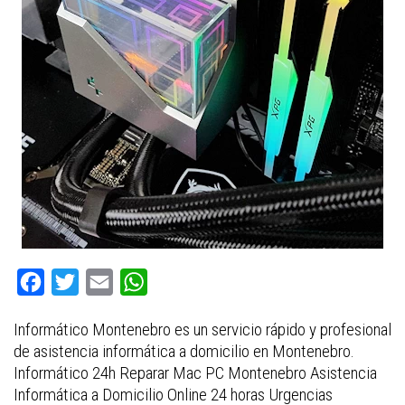
F
T
E
W
a
w
m
h
Informático Montenebro es un servicio rápido y profesional
c
i
a
a
de asistencia informática a domicilio en Montenebro.
e
t
i
t
Informático 24h Reparar Mac PC Montenebro Asistencia
b
t
l
s
Informática a Domicilio Online 24 horas Urgencias