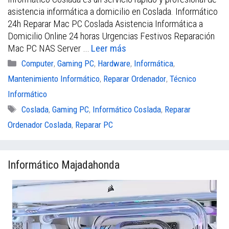
c
i
a
a
asistencia informática a domicilio en Coslada. Informático
e
t
i
t
24h Reparar Mac PC Coslada Asistencia Informática a
b
t
l
s
Domicilio Online 24 horas Urgencias Festivos Reparación
Mac PC NAS Server …
Leer más
o
e
A
Categorías
Computer
,
Gaming PC
,
Hardware
,
Informática
,
o
r
p
Mantenimiento Informático
,
Reparar Ordenador
,
Técnico
k
p
Informático
Etiquetas
Coslada
,
Gaming PC
,
Informático Coslada
,
Reparar
Ordenador Coslada
,
Reparar PC
Informático Majadahonda