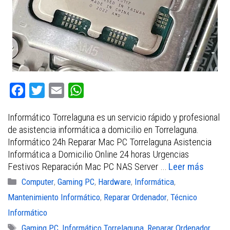
F
T
E
W
a
w
m
h
Informático Torrelaguna es un servicio rápido y profesional
c
i
a
a
de asistencia informática a domicilio en Torrelaguna.
e
t
i
t
Informático 24h Reparar Mac PC Torrelaguna Asistencia
b
t
l
s
Informática a Domicilio Online 24 horas Urgencias
Festivos Reparación Mac PC NAS Server …
Leer más
o
e
A
Categorías
Computer
,
Gaming PC
,
Hardware
,
Informática
,
o
r
p
Mantenimiento Informático
,
Reparar Ordenador
,
Técnico
k
p
Informático
Etiquetas
Gaming PC
,
Informático Torrelaguna
,
Reparar Ordenador