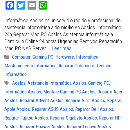
F
T
E
W
a
w
m
h
Informático Aoslos es un servicio rápido y profesional de
c
i
a
a
asistencia informática a domicilio en Aoslos. Informático
e
t
i
t
24h Reparar Mac PC Aoslos Asistencia Informática a
b
t
l
s
Domicilio Online 24 horas Urgencias Festivos Reparación
Mac PC NAS Server …
Leer más
o
e
A
Categorías
Computer
,
Gaming PC
,
Hardware
,
Informática
,
o
r
p
Mantenimiento Informático
,
Reparar Ordenador
,
Técnico
k
p
Informático
Etiquetas
Aoslos
,
Asistencia Informática Aoslos
,
Gaming PC
,
Informático Aoslos
,
Montaje Gaming PC Aoslos
,
Reparar Acer
Aoslos
,
Reparar Advent Aoslos
,
Reparar Airis Aoslos
,
Reparar
Apple Aoslos
,
Reparar ASUS Aoslos
,
Reparar Dell Aoslos
,
Reparar Fujitsu Aoslos
,
Reparar Gigabyte Aoslos
,
Reparar HP
Aoslos
,
Reparar Huawei Aoslos
,
Reparar Lenovo Aoslos
,