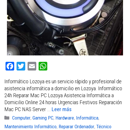
F
T
E
W
a
w
m
h
Informático Lozoya es un servicio rápido y profesional de
c
i
a
a
asistencia informática a domicilio en Lozoya. Informático
e
t
i
t
24h Reparar Mac PC Lozoya Asistencia Informática a
b
t
l
s
Domicilio Online 24 horas Urgencias Festivos Reparación
Mac PC NAS Server …
Leer más
o
e
A
Categorías
Computer
,
Gaming PC
,
Hardware
,
Informática
,
o
r
p
Mantenimiento Informático
,
Reparar Ordenador
,
Técnico
k
p