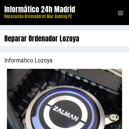
Saltar
Informático 24h Madrid
al
Me
Reparación Ordenadores Mac Gaming PC
contenido
Reparar Ordenador Lozoya
Informático Lozoya