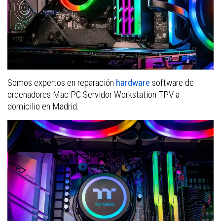
Somos expertos en reparación
hardware
software de
ordenadores Mac PC Servidor Workstation TPV a
domicilio en Madrid.