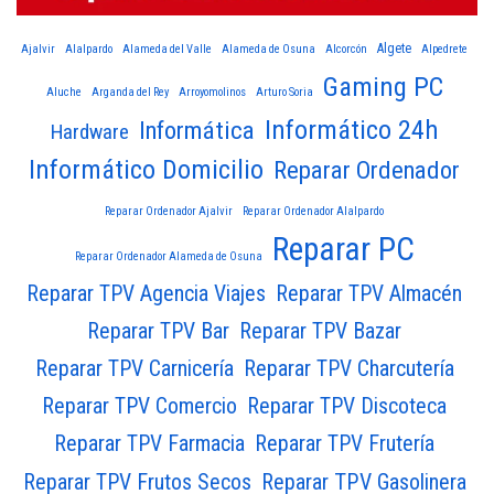
Algete
Ajalvir
Alalpardo
Alameda del Valle
Alameda de Osuna
Alcorcón
Alpedrete
Gaming PC
Aluche
Arganda del Rey
Arroyomolinos
Arturo Soria
Informático 24h
Informática
Hardware
Informático Domicilio
Reparar Ordenador
Reparar Ordenador Ajalvir
Reparar Ordenador Alalpardo
Reparar PC
Reparar Ordenador Alameda de Osuna
Reparar TPV Agencia Viajes
Reparar TPV Almacén
Reparar TPV Bar
Reparar TPV Bazar
Reparar TPV Carnicería
Reparar TPV Charcutería
Reparar TPV Comercio
Reparar TPV Discoteca
Reparar TPV Farmacia
Reparar TPV Frutería
Reparar TPV Gasolinera
Reparar TPV Frutos Secos