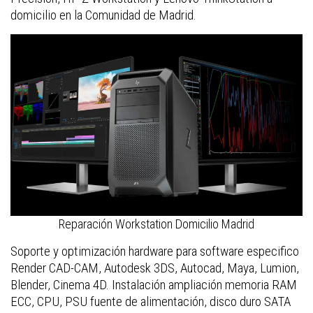
domicilio en la Comunidad de Madrid.
Reparación Workstation Domicilio Madrid
Soporte y optimización hardware para software especifico
Render CAD-CAM, Autodesk 3DS, Autocad, Maya, Lumion,
Blender, Cinema 4D. Instalación ampliación memoria RAM
ECC, CPU, PSU fuente de alimentación, disco duro SATA