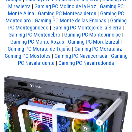
Mirasierra
|
Gaming PC Molino de la Hoz
|
Gaming PC
Monte Alina
|
Gaming PC Montecalderon
|
Gaming PC
Monteclaro
|
Gaming PC Monte de las Encinas
|
Gaming
PC Montegancedo
|
Gaming PC Montejo de la Sierra
|
Gaming PC Montenebro
|
Gaming PC Monteprincipe
|
Gaming PC Monte Rozas
|
Gaming PC Moralzarzal
|
Gaming PC Morata de Tajuña
|
Gaming PC Moratalaz
|
Gaming PC Móstoles
|
Gaming PC Navacerrada
|
Gaming
PC Navalafuente
|
Gaming PC Navarredonda