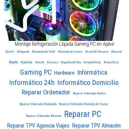
Montaje Refrigeración Líquida Gaming PC en Ajalvir
Ajalvir
Alalpardo
Alameda del Valle
Alameda de Osuna
Alcalá de Henares
Alcorcón
Algete
Alpedrete
Aluche
Aravaca
Arganda del Rey
Arroyomolinos
Arturo Soria
Gaming PC
Informática
Hardware
Informático 24h
Informático Domicilio
Reparar Ordenador
Reparar Ordenador Ajalvir
Reparar Ordenador Alalpardo
Reparar Ordenador Alameda de Osuna
Reparar PC
Reparar Ordenador Alcorcón
Reparar TPV Agencia Viajes
Reparar TPV Almacén