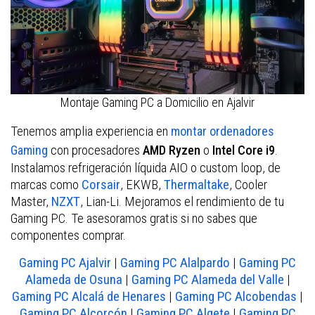
Montaje Gaming PC a Domicilio en Ajalvir
Tenemos amplia experiencia en
montar ordenadores
con procesadores
o
.
Gaming
AMD Ryzen
Intel Core i9
Instalamos refrigeración líquida AIO o custom loop, de
marcas como
Corsair
, EKWB,
Thermaltake
, Cooler
Master,
NZXT
, Lian-Li. Mejoramos el rendimiento de tu
Gaming PC. Te asesoramos gratis si no sabes que
componentes comprar.
Gaming PC Ajalvir
|
Gaming PC Alalpardo
|
Gaming PC
Alameda de Osuna
|
Gaming PC Alameda del Valle
|
Gaming PC Alcalá de Henares
|
Gaming PC Alcobendas
|
Gaming PC Alcorcón
|
Gaming PC Algete
|
Gaming PC