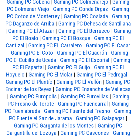
Gaming PC Cobeña
|
Gaming PC Colmenarejo
|
Gaming
PC Colmenar Viejo
|
Gaming PC Conde Orgaz
|
Gaming
PC Cotos de Monterrey
|
Gaming PC Coslada
|
Gaming
PC Daganzo de Arriba
|
Gaming PC Dehesa de Santillana
|
Gaming PC El Atazar
|
Gaming PC El Berrueco
|
Gaming
PC El Boalo
|
Gaming PC El Bosque
|
Gaming PC El
Cantizal
|
Gaming PC EL Carralero
|
Gaming PC El Casar
|
Gaming PC El Coto
|
Gaming PC El Cuadrón
|
Gaming
PC El Cubillo de Uceda
|
Gaming PC El Escorial
|
Gaming
PC El Espartal
|
Gaming PC El Guijo
|
Gaming PC El
Hoyuelo
|
Gaming PC El Molar
|
Gaming PC El Pedregal
|
Gaming PC El Plantío
|
Gaming PC El Vellón
|
Gaming PC
Encinar de los Reyes
|
Gaming PC Ensanche de Vallecas
|
Gaming PC Europolis
|
Gaming PC Eurovillas
|
Gaming
PC Fresno de Torote
|
Gaming PC Fuencarral
|
Gaming
PC Fuenlabrada
|
Gaming PC Fuente del Fresno
|
Gaming
PC Fuente el Saz de Jarama
|
Gaming PC Galapagar
|
Gaming PC Garganta de los Montes
|
Gaming PC
Gargantilla del Lozoya
|
Gaming PC Gascones
|
Gaming