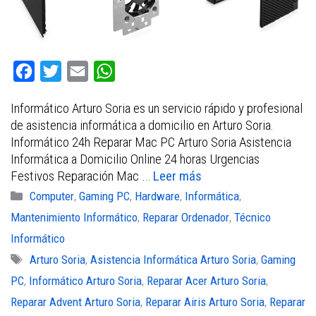
F
T
E
W
a
w
m
h
Informático Arturo Soria es un servicio rápido y profesional
c
i
a
a
de asistencia informática a domicilio en Arturo Soria.
e
t
i
t
Informático 24h Reparar Mac PC Arturo Soria Asistencia
b
t
l
s
Informática a Domicilio Online 24 horas Urgencias
Festivos Reparación Mac …
Leer más
o
e
A
Categorías
Computer
,
Gaming PC
,
Hardware
,
Informática
,
o
r
p
Mantenimiento Informático
,
Reparar Ordenador
,
Técnico
k
p
Informático
Etiquetas
Arturo Soria
,
Asistencia Informática Arturo Soria
,
Gaming
PC
,
Informático Arturo Soria
,
Reparar Acer Arturo Soria
,
Reparar Advent Arturo Soria
,
Reparar Airis Arturo Soria
,
Reparar