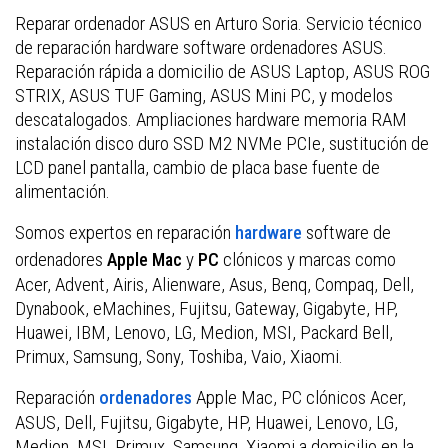
Reparar ordenador ASUS en Arturo Soria. Servicio técnico
de reparación hardware software ordenadores ASUS.
Reparación rápida a domicilio de ASUS Laptop, ASUS ROG
STRIX, ASUS TUF Gaming, ASUS Mini PC, y modelos
descatalogados. Ampliaciones hardware memoria RAM
instalación disco duro SSD M2 NVMe PCIe, sustitución de
LCD panel pantalla, cambio de placa base fuente de
alimentación.
Somos expertos en reparación
software de
hardware
ordenadores
y
clónicos y marcas como
Apple Mac
PC
Acer, Advent, Airis, Alienware, Asus, Benq, Compaq, Dell,
Dynabook, eMachines, Fujitsu, Gateway, Gigabyte, HP,
Huawei, IBM, Lenovo, LG, Medion, MSI, Packard Bell,
Primux, Samsung, Sony, Toshiba, Vaio, Xiaomi.
Reparación
Apple Mac, PC clónicos Acer,
ordenadores
ASUS, Dell, Fujitsu, Gigabyte, HP, Huawei, Lenovo, LG,
Medion, MSI, Primux, Samsung, Xiaomi a domicilio en la