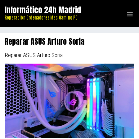
Saltar
Informático 24h Madrid
al
Me
Reparación Ordenadores Mac Gaming PC
contenido
Reparar ASUS Arturo Soria
Reparar ASUS Arturo Soria