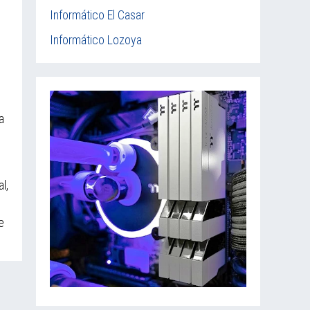
Informático El Casar
Informático Lozoya
a
l,
e