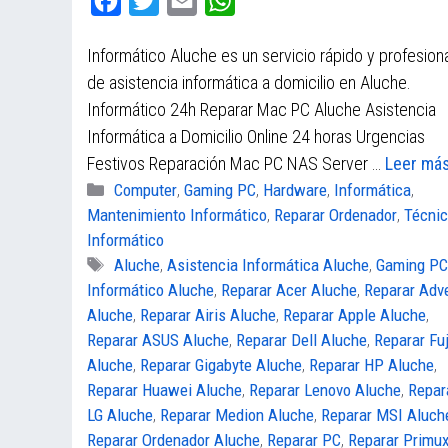
F
T
E
W
a
w
m
h
Informático Aluche es un servicio rápido y profesion
c
i
a
a
de asistencia informática a domicilio en Aluche.
e
t
i
t
Informático 24h Reparar Mac PC Aluche Asistencia
b
t
l
s
Informática a Domicilio Online 24 horas Urgencias
o
e
A
Festivos Reparación Mac PC NAS Server …
Leer má
o
r
p
Categorías
Computer
,
Gaming PC
,
Hardware
,
Informática
,
k
p
Mantenimiento Informático
,
Reparar Ordenador
,
Técni
Informático
Etiquetas
Aluche
,
Asistencia Informática Aluche
,
Gaming P
Informático Aluche
,
Reparar Acer Aluche
,
Reparar Adv
Aluche
,
Reparar Airis Aluche
,
Reparar Apple Aluche
,
Reparar ASUS Aluche
,
Reparar Dell Aluche
,
Reparar Fuj
Aluche
,
Reparar Gigabyte Aluche
,
Reparar HP Aluche
,
Reparar Huawei Aluche
,
Reparar Lenovo Aluche
,
Repar
LG Aluche
,
Reparar Medion Aluche
,
Reparar MSI Aluch
Reparar Ordenador Aluche
,
Reparar PC
,
Reparar Primu