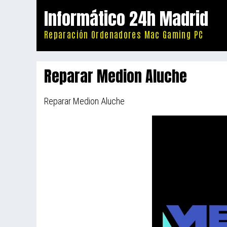
Saltar
Informático 24h Madrid
al
Reparación Ordenadores Mac Gaming PC
contenido
Reparar Medion Aluche
Reparar Medion Aluche