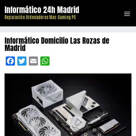
Saltar
Informático 24h Madrid
al
Me
Reparación Ordenadores Mac Gaming PC
contenido
Informático Domicilio Las Rozas de
Madrid
F
T
E
W
a
w
m
h
c
i
a
a
e
t
i
t
b
t
l
s
o
e
A
o
r
p
k
p