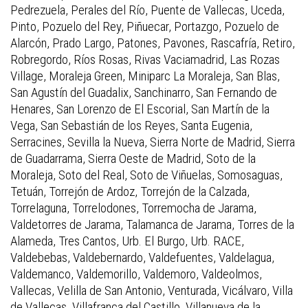
Pedrezuela, Perales del Río, Puente de Vallecas, Uceda,
Pinto, Pozuelo del Rey, Piñuecar, Portazgo, Pozuelo de
Alarcón, Prado Largo, Patones, Pavones, Rascafría, Retiro,
Robregordo, Ríos Rosas, Rivas Vaciamadrid, Las Rozas
Village, Moraleja Green, Miniparc La Moraleja, San Blas,
San Agustín del Guadalix, Sanchinarro, San Fernando de
Henares, San Lorenzo de El Escorial, San Martín de la
Vega, San Sebastián de los Reyes, Santa Eugenia,
Serracines, Sevilla la Nueva, Sierra Norte de Madrid, Sierra
de Guadarrama, Sierra Oeste de Madrid, Soto de la
Moraleja, Soto del Real, Soto de Viñuelas, Somosaguas,
Tetuán, Torrejón de Ardoz, Torrejón de la Calzada,
Torrelaguna, Torrelodones, Torremocha de Jarama,
Valdetorres de Jarama, Talamanca de Jarama, Torres de la
Alameda, Tres Cantos, Urb. El Burgo, Urb. RACE,
Valdebebas, Valdebernardo, Valdefuentes, Valdelagua,
Valdemanco, Valdemorillo, Valdemoro, Valdeolmos,
Vallecas, Velilla de San Antonio, Venturada, Vicálvaro, Villa
de Vallecas, Villafranca del Castillo, Villanueva de la