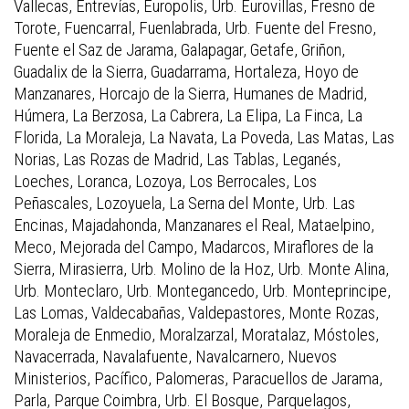
Vallecas, Entrevías, Europolis, Urb. Eurovillas, Fresno de
Torote, Fuencarral, Fuenlabrada, Urb. Fuente del Fresno,
Fuente el Saz de Jarama, Galapagar, Getafe, Griñon,
Guadalix de la Sierra, Guadarrama, Hortaleza, Hoyo de
Manzanares, Horcajo de la Sierra, Humanes de Madrid,
Húmera, La Berzosa, La Cabrera, La Elipa, La Finca, La
Florida, La Moraleja, La Navata, La Poveda, Las Matas, Las
Norias, Las Rozas de Madrid, Las Tablas, Leganés,
Loeches, Loranca, Lozoya, Los Berrocales, Los
Peñascales, Lozoyuela, La Serna del Monte, Urb. Las
Encinas, Majadahonda, Manzanares el Real, Mataelpino,
Meco, Mejorada del Campo, Madarcos, Miraflores de la
Sierra, Mirasierra, Urb. Molino de la Hoz, Urb. Monte Alina,
Urb. Monteclaro, Urb. Montegancedo, Urb. Monteprincipe,
Las Lomas, Valdecabañas, Valdepastores, Monte Rozas,
Moraleja de Enmedio, Moralzarzal, Moratalaz, Móstoles,
Navacerrada, Navalafuente, Navalcarnero, Nuevos
Ministerios, Pacífico, Palomeras, Paracuellos de Jarama,
Parla, Parque Coimbra, Urb. El Bosque, Parquelagos,