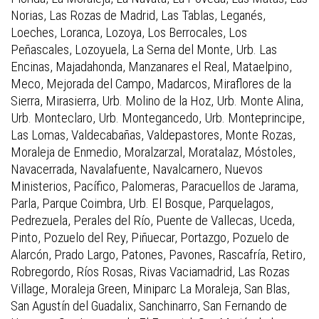
Norias, Las Rozas de Madrid, Las Tablas, Leganés,
Loeches, Loranca, Lozoya, Los Berrocales, Los
Peñascales, Lozoyuela, La Serna del Monte, Urb. Las
Encinas, Majadahonda, Manzanares el Real, Mataelpino,
Meco, Mejorada del Campo, Madarcos, Miraflores de la
Sierra, Mirasierra, Urb. Molino de la Hoz, Urb. Monte Alina,
Urb. Monteclaro, Urb. Montegancedo, Urb. Monteprincipe,
Las Lomas, Valdecabañas, Valdepastores, Monte Rozas,
Moraleja de Enmedio, Moralzarzal, Moratalaz, Móstoles,
Navacerrada, Navalafuente, Navalcarnero, Nuevos
Ministerios, Pacífico, Palomeras, Paracuellos de Jarama,
Parla, Parque Coimbra, Urb. El Bosque, Parquelagos,
Pedrezuela, Perales del Río, Puente de Vallecas, Uceda,
Pinto, Pozuelo del Rey, Piñuecar, Portazgo, Pozuelo de
Alarcón, Prado Largo, Patones, Pavones, Rascafría, Retiro,
Robregordo, Ríos Rosas, Rivas Vaciamadrid, Las Rozas
Village, Moraleja Green, Miniparc La Moraleja, San Blas,
San Agustín del Guadalix, Sanchinarro, San Fernando de