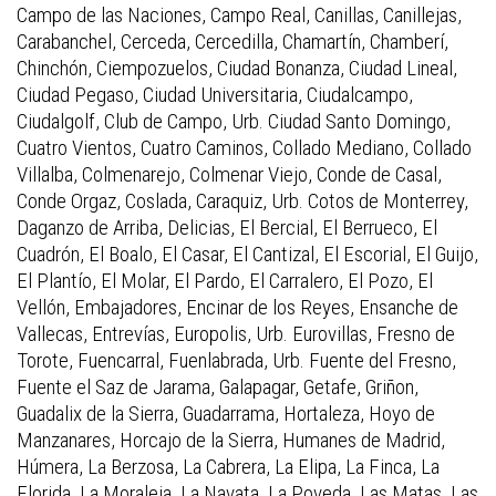
Campo de las Naciones, Campo Real, Canillas, Canillejas,
Carabanchel, Cerceda, Cercedilla, Chamartín, Chamberí,
Chinchón, Ciempozuelos, Ciudad Bonanza, Ciudad Lineal,
Ciudad Pegaso, Ciudad Universitaria, Ciudalcampo,
Ciudalgolf, Club de Campo, Urb. Ciudad Santo Domingo,
Cuatro Vientos, Cuatro Caminos, Collado Mediano, Collado
Villalba, Colmenarejo, Colmenar Viejo, Conde de Casal,
Conde Orgaz, Coslada, Caraquiz, Urb. Cotos de Monterrey,
Daganzo de Arriba, Delicias, El Bercial, El Berrueco, El
Cuadrón, El Boalo, El Casar, El Cantizal, El Escorial, El Guijo,
El Plantío, El Molar, El Pardo, El Carralero, El Pozo, El
Vellón, Embajadores, Encinar de los Reyes, Ensanche de
Vallecas, Entrevías, Europolis, Urb. Eurovillas, Fresno de
Torote, Fuencarral, Fuenlabrada, Urb. Fuente del Fresno,
Fuente el Saz de Jarama, Galapagar, Getafe, Griñon,
Guadalix de la Sierra, Guadarrama, Hortaleza, Hoyo de
Manzanares, Horcajo de la Sierra, Humanes de Madrid,
Húmera, La Berzosa, La Cabrera, La Elipa, La Finca, La
Florida, La Moraleja, La Navata, La Poveda, Las Matas, Las