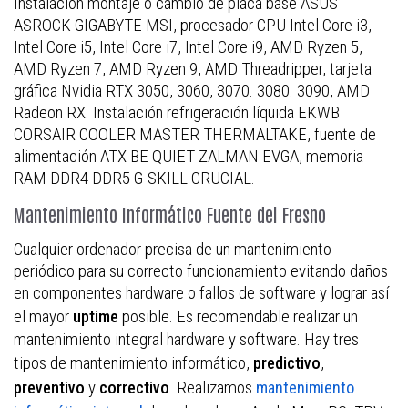
Instalación montaje o cambio de placa base ASUS
ASROCK GIGABYTE MSI, procesador CPU Intel Core i3,
Intel Core i5, Intel Core i7, Intel Core i9, AMD Ryzen 5,
AMD Ryzen 7, AMD Ryzen 9, AMD Threadripper, tarjeta
gráfica Nvidia RTX 3050, 3060, 3070. 3080. 3090, AMD
Radeon RX. Instalación refrigeración líquida EKWB
CORSAIR COOLER MASTER THERMALTAKE, fuente de
alimentación ATX BE QUIET ZALMAN EVGA, memoria
RAM DDR4 DDR5 G-SKILL CRUCIAL.
Mantenimiento Informático Fuente del Fresno
Cualquier ordenador precisa de un mantenimiento
periódico para su correcto funcionamiento evitando daños
en componentes hardware o fallos de software y lograr así
el mayor
posible. Es recomendable realizar un
uptime
mantenimiento integral hardware y software. Hay tres
tipos de mantenimiento informático,
,
predictivo
y
. Realizamos
preventivo
correctivo
mantenimiento