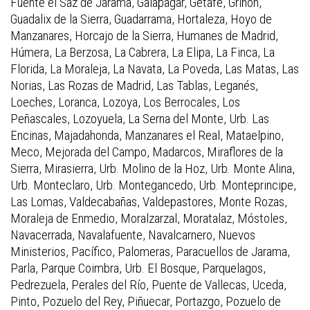
Fuente el Saz de Jarama, Galapagar, Getafe, Griñon,
Guadalix de la Sierra, Guadarrama, Hortaleza, Hoyo de
Manzanares, Horcajo de la Sierra, Humanes de Madrid,
Húmera, La Berzosa, La Cabrera, La Elipa, La Finca, La
Florida, La Moraleja, La Navata, La Poveda, Las Matas, Las
Norias, Las Rozas de Madrid, Las Tablas, Leganés,
Loeches, Loranca, Lozoya, Los Berrocales, Los
Peñascales, Lozoyuela, La Serna del Monte, Urb. Las
Encinas, Majadahonda, Manzanares el Real, Mataelpino,
Meco, Mejorada del Campo, Madarcos, Miraflores de la
Sierra, Mirasierra, Urb. Molino de la Hoz, Urb. Monte Alina,
Urb. Monteclaro, Urb. Montegancedo, Urb. Monteprincipe,
Las Lomas, Valdecabañas, Valdepastores, Monte Rozas,
Moraleja de Enmedio, Moralzarzal, Moratalaz, Móstoles,
Navacerrada, Navalafuente, Navalcarnero, Nuevos
Ministerios, Pacífico, Palomeras, Paracuellos de Jarama,
Parla, Parque Coimbra, Urb. El Bosque, Parquelagos,
Pedrezuela, Perales del Río, Puente de Vallecas, Uceda,
Pinto, Pozuelo del Rey, Piñuecar, Portazgo, Pozuelo de