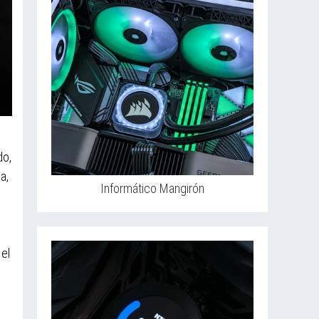
do,
a,
Informático Mangirón
,
el