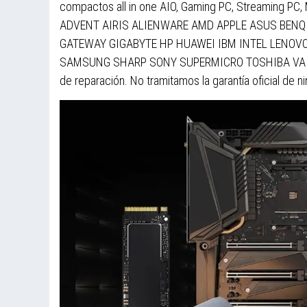
compactos all in one AIO, Gaming PC, Streaming PC,
ADVENT AIRIS ALIENWARE AMD APPLE ASUS BEN
GATEWAY GIGABYTE HP HUAWEI IBM INTEL LENOVO
SAMSUNG SHARP SONY SUPERMICRO TOSHIBA VAIO XIA
de reparación. No tramitamos la garantía oficial de n