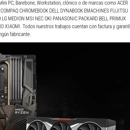
 Mini PC, Barebone, Workstation, clónico o de marcas como ACER
Q COMPAQ CHROMEBOOK DELL DYNABOOK EMACHINES FUJITSU
 LG MEDION MSI NEC OKI PANASONIC PACKARD BELL PRIMUX
OMI. Todos nuestros trabajos cuentan con factura y garantí
ingún fabricante.