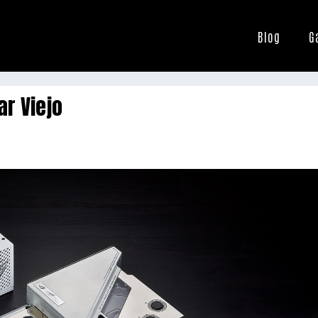
Blog
G
ar Viejo