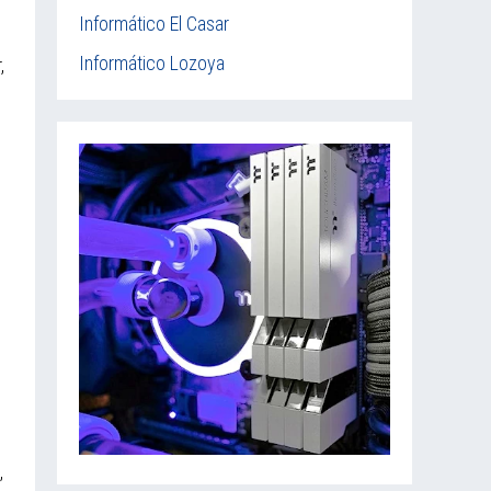
Informático El Casar
Informático Lozoya
,
e
,