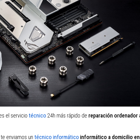
es el servicio
técnico
24h más rápido de
reparación ordenador 
 te enviamos un
técnico informático
informático a domicilio en